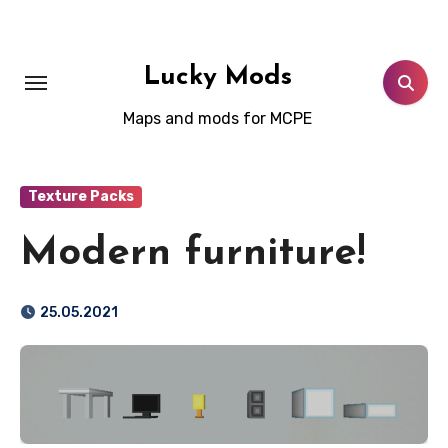
Skip
to
content
Lucky Mods
Maps and mods for MCPE
Texture Packs
Modern furniture!
25.05.2021